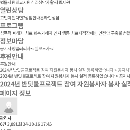
법률지원
의료지원
심리상담
자활·자립지원
열린상담
고민이된다면?
상담안내
온라인상담
프로그램
성폭력 피해자 치료·회복
가해자 인지 행동 치료
지적장애인 안전망 구축
불법촬
정보마당
공지사항
갤러리
자료실
보도자료
후원안내
후원안내
2024년 반딧불프로젝트 참여 자원봉사자 봉사 실적 등록하였습니다 > 공지사
2024년 반딧불프로젝트 참여 자원봉사자 봉사 실적 등록하였습니다 > 공지
2024년 반딧불프로젝트 참여 자원봉사자 봉사 
페이지 정보
관리자
0건
3,081회
24-10-16 17:45