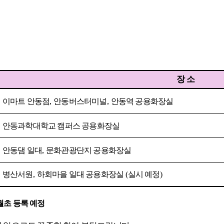
장 소
•
이마트 안동점
,
안동버스터미널
,
안동역 공용화장실
•
안동과학대학교 캠퍼스 공용화장실
•
안동댐 일대
,
문화관광단지 공용화장실
•
병산서원
,
하회마을 일대 공용화장실
(
실시 예정
)
월초 등록 예정