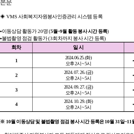
본문
◈
VMS
사회복지자원봉사인증관리 시스템 등록
▪
이동상담 활동가
20
명
(
)
5
월
~9
월 활동 봉사 시간 등록
▪
불법촬영 점검 활동가
(3
회차까지 봉사 시간 등록
)
회차
일 시
2024. 06. 25. (
화
)
1
오후
2
시
~ 5
시
2024. 07. 26. (
금
)
2
오후
2
시
~ 5
시
2024. 09. 27. (
금
)
3
오후
2
시
~ 5
시
2024. 10. 29. (
화
)
4
오후
2
시
~ 5
시
※
10
월 이동상담 및 불법촬영 점검 봉사 시간 등록은
10
월
31
일
~11