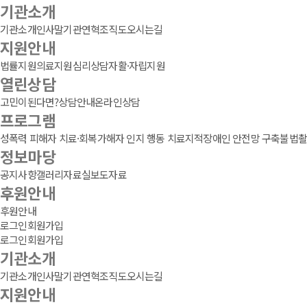
기관소개
기관소개
인사말
기관연혁
조직도
오시는길
지원안내
법률지원
의료지원
심리상담
자활·자립지원
열린상담
고민이된다면?
상담안내
온라인상담
프로그램
성폭력 피해자 치료·회복
가해자 인지 행동 치료
지적장애인 안전망 구축
불법촬
정보마당
공지사항
갤러리
자료실
보도자료
후원안내
후원안내
로그인
회원가입
로그인
회원가입
기관소개
기관소개
인사말
기관연혁
조직도
오시는길
지원안내