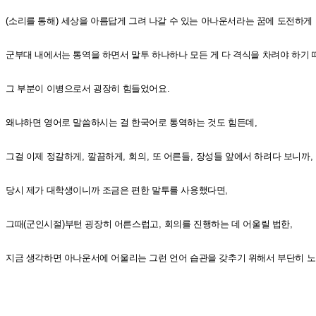
(
소리를 통해
)
세상을 아름답게 그려 나갈 수 있는 아나운서라는 꿈에 도전하게
군부대 내에서는 통역을 하면서 말투 하나하나 모든 게 다 격식을 차려야 하기
그 부분이 이병으로서 굉장히 힘들었어요
.
왜냐하면 영어로 말씀하시는 걸 한국어로 통역하는 것도 힘든데
,
그걸 이제 정갈하게
,
깔끔하게
,
회의
,
또 어른들
,
장성들 앞에서 하려다 보니까
,
당시 제가 대학생이니까 조금은 편한 말투를 사용했다면
,
그때
(
군인시절
)
부턴 굉장히 어른스럽고
,
회의를 진행하는 데 어울릴 법한
,
지금 생각하면 아나운서에 어울리는 그런 언어 습관을 갖추기 위해서 부단히 