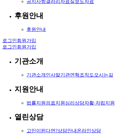
공지사항
갤러리
자료실
보도자료
후원안내
후원안내
로그인
회원가입
로그인
회원가입
기관소개
기관소개
인사말
기관연혁
조직도
오시는길
지원안내
법률지원
의료지원
심리상담
자활·자립지원
열린상담
고민이된다면?
상담안내
온라인상담