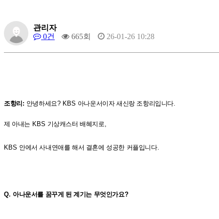
관리자
0건
665회
26-01-26 10:28
조항리
:
안녕하세요
? KBS
아나운서이자 새신랑 조항리입니다
.
제 아내는
KBS
기상캐스터 배혜지로
,
KBS
안에서 사내연애를 해서 결혼에 성공한 커플입니다
.
Q.
아나운서를 꿈꾸게 된 계기는 무엇인가요
?