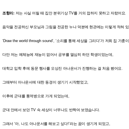
조항리
:
저는 사실 어릴 때 집안 분위기상
TV
를 거의 접하지 못하고 자랐어요
.
음악을 전공하신 부모님과 그림을 전공한 누나 덕분에 현관에는 이렇게 적혀 
‘Draw the world through sound’, ‘
소리를 통해 세상을 그리다
’
가 저희 집 가훈
다만 저는 예체능에 재능이 없어서 공부를 열심히 하던 학생이었는데
,
대학교 입학 후에 동문 행사를 오상진 아나운서가 진행하는 걸 처음 봤어요
.
그때부터 아나운서에 대한 동경이 생기기 시작했었고
,
이후에 군대를 통역병으로 가게 되었는데
,
군대 안에서 보던
TV
속 세상이 너무나도 반짝여 보였습니다
.
그래서
‘
아
,
나도 아나운서를 해보고 싶다
!’
라는 꿈이 생기게 되었고
,