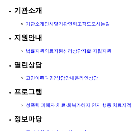
기관소개
기관소개
인사말
기관연혁
조직도
오시는길
지원안내
법률지원
의료지원
심리상담
자활·자립지원
열린상담
고민이된다면?
상담안내
온라인상담
프로그램
성폭력 피해자 치료·회복
가해자 인지 행동 치료
지적
정보마당